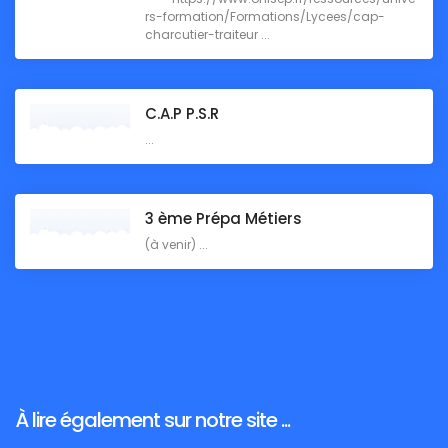
rs-formation/Formations/Lycees/cap-
charcutier-traiteur ...
C.A.P P.S.R
...
3 ème Prépa Métiers
(à venir) ...
À lire également sur notre site ...