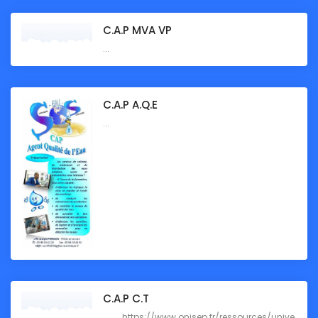
C.A.P MVA VP
...
C.A.P A.Q.E
...
C.A.P C.T
https://www.onisep.fr/ressources/unive